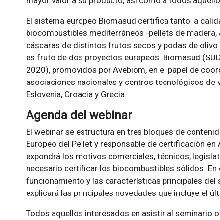
mayor valor a su producto, así como a todos aquello
El sistema europeo Biomasud certifica tanto la calid
biocombustibles mediterráneos -pellets de madera, a
cáscaras de distintos frutos secos y podas de olivo 
es fruto de dos proyectos europeos: Biomasud (SUD
2020), promovidos por Avebiom, en el papel de coor
asociaciones nacionales y centros tecnológicos de va
Eslovenia, Croacia y Grecia.
Agenda del webinar
El webinar se estructura en tres bloques de contenid
Europeo del Pellet y responsable de certificación en
expondrá los motivos comerciales, técnicos, legisl
necesario certificar los biocombustibles sólidos. En 
funcionamiento y las características principales del
explicará las principales novedades que incluye el ú
Todos aquellos interesados en asistir al seminario on