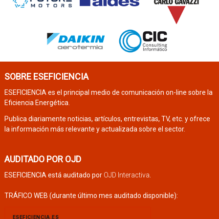
SOBRE ESEFICIENCIA
ESEFICIENCIA es el principal medio de comunicación on-line sobre la
Eficiencia Energética.
Publica diariamente noticias, artículos, entrevistas, TV, etc. y ofrece
la información más relevante y actualizada sobre el sector.
AUDITADO POR OJD
ESEFICIENCIA está auditado por
OJD Interactiva
.
TRÁFICO WEB (durante último mes auditado disponible):