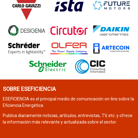
SOBRE ESEFICIENCIA
ESEFICIENCIA es el principal medio de comunicación on-line sobre la
Eficiencia Energética.
Publica diariamente noticias, artículos, entrevistas, TV, etc. y ofrece
la información más relevante y actualizada sobre el sector.