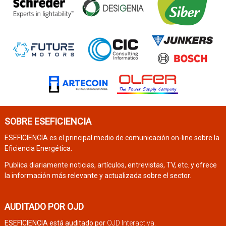
SOBRE ESEFICIENCIA
ESEFICIENCIA es el principal medio de comunicación on-line sobre la
Eficiencia Energética.
Publica diariamente noticias, artículos, entrevistas, TV, etc. y ofrece
la información más relevante y actualizada sobre el sector.
AUDITADO POR OJD
ESEFICIENCIA está auditado por
OJD Interactiva
.