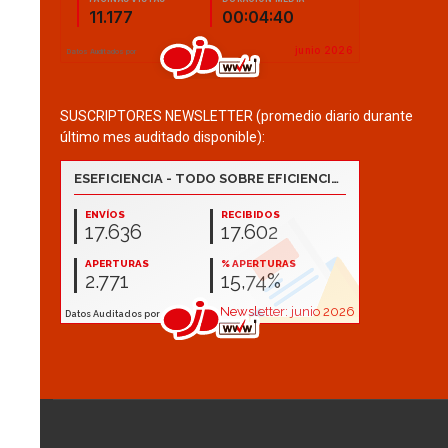
SUSCRIPTORES NEWSLETTER (promedio diario durante
último mes auditado disponible):