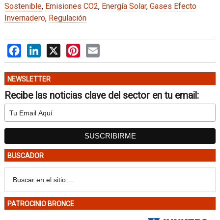
Sostenible
,
Emisiones CO2
,
Energía Solar
,
Gases Efecto
Invernadero
,
Regulación
Facebook
LinkedIn
X
Pinterest
Email
NEWSLETTER
Recibe las noticias clave del sector en tu email:
BUSCADOR
PATROCINIO BRONCE