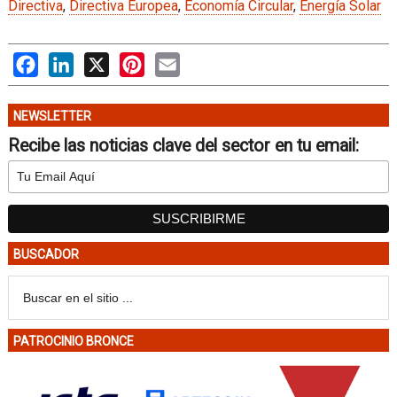
Directiva
,
Directiva Europea
,
Economía Circular
,
Energía Solar
Facebook
LinkedIn
X
Pinterest
Email
NEWSLETTER
Recibe las noticias clave del sector en tu email:
BUSCADOR
PATROCINIO BRONCE