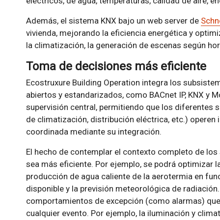
eléctricos, de agua, temperaturas, calidad de aire, e
Además, el sistema KNX bajo un web server de
Schne
vivienda, mejorando la eficiencia energética y optimi
la climatización, la generación de escenas según hora
Toma de decisiones más eficiente
Ecostruxure Building Operation integra los subsist
abiertos y estandarizados, como BACnet IP, KNX y Mo
supervisión central, permitiendo que los diferentes 
de climatización, distribución eléctrica, etc.) oper
coordinada mediante su integración.
El hecho de contemplar el contexto completo de los
sea más eficiente. Por ejemplo, se podrá optimizar la
producción de agua caliente de la aerotermia en fun
disponible y la previsión meteorológica de radiación
comportamientos de excepción (como alarmas) que 
cualquier evento. Por ejemplo, la iluminación y clim