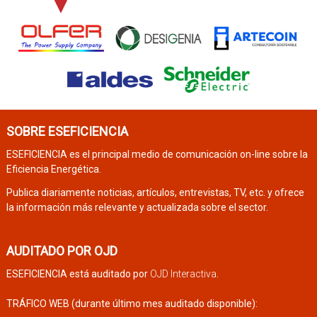
SOBRE ESEFICIENCIA
ESEFICIENCIA es el principal medio de comunicación on-line sobre la
Eficiencia Energética.
Publica diariamente noticias, artículos, entrevistas, TV, etc. y ofrece
la información más relevante y actualizada sobre el sector.
AUDITADO POR OJD
ESEFICIENCIA está auditado por
OJD Interactiva
.
TRÁFICO WEB (durante último mes auditado disponible):