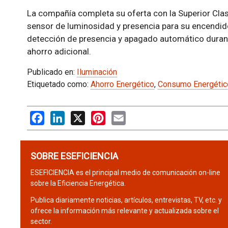
La compañía completa su oferta con la Superior Cla
sensor de luminosidad y presencia para su encendido
detección de presencia y apagado automático durant
ahorro adicional.
Publicado en:
Iluminación
Etiquetado como:
Ahorro Energético
,
Consumo Energétic
Facebook
LinkedIn
X
Pinterest
Email
SOBRE ESEFICIENCIA
ESEFICIENCIA es el principal medio de comunicación on-line
sobre la Eficiencia Energética.
Publica diariamente noticias, artículos, entrevistas, TV, etc. y
ofrece la información más relevante y actualizada sobre el
sector.