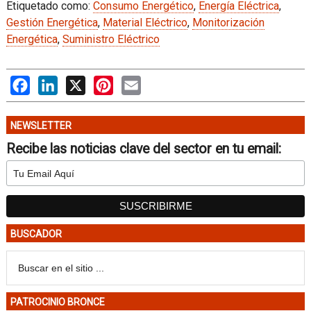
Etiquetado como:
Consumo Energético
,
Energía Eléctrica
,
Gestión Energética
,
Material Eléctrico
,
Monitorización
Energética
,
Suministro Eléctrico
Facebook
LinkedIn
X
Pinterest
Email
NEWSLETTER
Recibe las noticias clave del sector en tu email:
BUSCADOR
PATROCINIO BRONCE