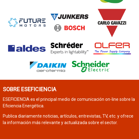
SOBRE ESEFICIENCIA
ESEFICIENCIA es el principal medio de comunicación on-line sobre la
Eficiencia Energética.
Publica diariamente noticias, artículos, entrevistas, TV, etc. y ofrece
la información más relevante y actualizada sobre el sector.