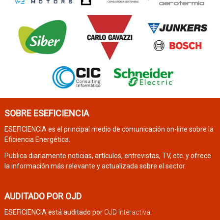
SOBRE ESEFICIENCIA
ESEFICIENCIA es el principal medio de comunicación on-line sobre la
Eficiencia Energética.
Publica diariamente noticias, artículos, entrevistas, TV, etc. y ofrece
la información más relevante y actualizada sobre el sector.
AUDITADO POR OJD
ESEFICIENCIA está auditado por
OJD Interactiva
.