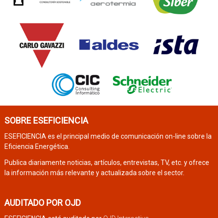
SOBRE ESEFICIENCIA
ESEFICIENCIA es el principal medio de comunicación on-line sobre la
Eficiencia Energética.
Publica diariamente noticias, artículos, entrevistas, TV, etc. y ofrece
la información más relevante y actualizada sobre el sector.
AUDITADO POR OJD