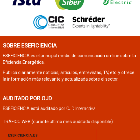
SOBRE ESEFICIENCIA
ESEFICIENCIA es el principal medio de comunicación on-line sobre la
Eficiencia Energética.
Publica diariamente noticias, artículos, entrevistas, TV, etc. y ofrece
la información más relevante y actualizada sobre el sector.
AUDITADO POR OJD
ESEFICIENCIA está auditado por
OJD Interactiva
.
TRÁFICO WEB (durante último mes auditado disponible):