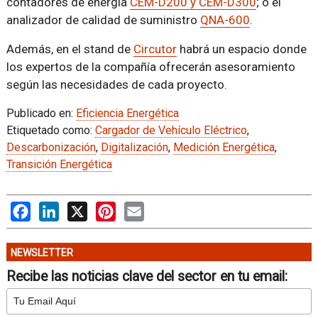
contadores de energía
CEM-D200 y CEM-D300
; o el
analizador de calidad de suministro
QNA-600
.
Además, en el stand de
Circutor
habrá un espacio donde
los expertos de la compañía ofrecerán asesoramiento
según las necesidades de cada proyecto.
Publicado en:
Eficiencia Energética
Etiquetado como:
Cargador de Vehículo Eléctrico
,
Descarbonización
,
Digitalización
,
Medición Energética
,
Transición Energética
Facebook
LinkedIn
X
Pinterest
Email
NEWSLETTER
Recibe las noticias clave del sector en tu email: