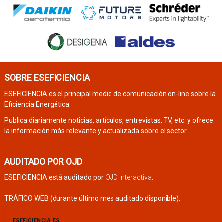
SOBRE ESEFICIENCIA
ESEFICIENCIA es el principal medio de comunicación on-line sobre la
Eficiencia Energética.
Publica diariamente noticias, artículos, entrevistas, TV, etc. y ofrece
la información más relevante y actualizada sobre el sector.
AUDITADO POR OJD
ESEFICIENCIA está auditado por
OJD Interactiva
.
TRÁFICO WEB (durante último mes auditado disponible):