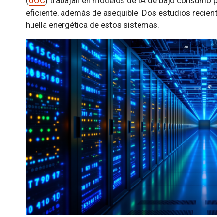
(
UOC
) trabajan en modelos de IA de bajo consumo p
eficiente, además de asequible. Dos estudios recient
huella energética de estos sistemas.