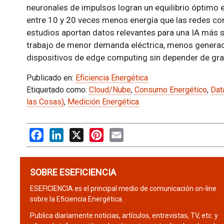
neuronales de impulsos logran un equilibrio óptimo 
entre 10 y 20 veces menos energía que las redes con
estudios aportan datos relevantes para una IA más s
trabajo de menor demanda eléctrica, menos generaci
dispositivos de edge computing sin depender de gr
Publicado en:
Eficiencia Energética
Etiquetado como:
Cloud/Nube
,
Consumo Energético
,
Dat
las Cosas)
,
Medición Energética
Facebook
LinkedIn
X
Pinterest
Email
SOBRE ESEFICIENCIA
ESEFICIENCIA es el principal medio de comunicación on-line
sobre la Eficiencia Energética.
Publica diariamente noticias, artículos, entrevistas, TV, etc. y