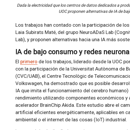
Dada la electricidad que los centros de datos dedicados a produ
UOC proponen alternativas de IA de baj
Los trabajos han contado con la participación de los
Laia Subirats Maté, del grupo NeuroADaS Lab (Cogni
Lab), y proponen alternativas hacia una IA más sosten
IA de bajo consumo y redes neurona
El
primero
de los trabajos, liderado desde la UOC po
con la participación de la Universitat Autònoma de 
(CVC/UAB), el Centre Tecnològic de Telecomunicacio
Volkswagen, ha demostrado que es posible desarroll
IA que imita el funcionamiento del cerebro humano)
rendimiento utilizando componentes económicos y ac
acelerador BrainChip Akida. Este estudio abre el cami
artificial eficientes energéticamente, aplicables en
ambiental o el internet de las cosas (IoT) industrial.