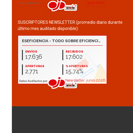
SUSCRIPTORES NEWSLETTER (promedio diario durante
último mes auditado disponible):