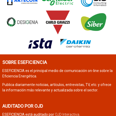
SOBRE ESEFICIENCIA
ESEFICIENCIA es el principal medio de comunicación on-line sobre la
Eficiencia Energética.
Publica diariamente noticias, artículos, entrevistas, TV, etc. y ofrece
la información más relevante y actualizada sobre el sector.
AUDITADO POR OJD
ESEFICIENCIA está auditado por
OJD Interactiva
.