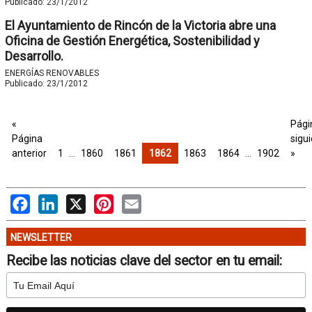
Publicado:
23/1/2012
El Ayuntamiento de Rincón de la Victoria abre una
Oficina de Gestión Energética, Sostenibilidad y
Desarrollo.
ENERGÍAS RENOVABLES
Publicado:
23/1/2012
«
Pági
Página
sigu
anterior
1
…
1860
1861
1862
1863
1864
…
1902
»
Facebook
LinkedIn
X
Pinterest
Email
NEWSLETTER
Recibe las noticias clave del sector en tu email: