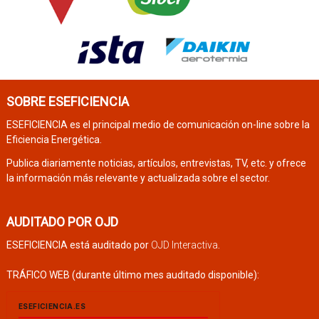
SOBRE ESEFICIENCIA
ESEFICIENCIA es el principal medio de comunicación on-line sobre la
Eficiencia Energética.
Publica diariamente noticias, artículos, entrevistas, TV, etc. y ofrece
la información más relevante y actualizada sobre el sector.
AUDITADO POR OJD
ESEFICIENCIA está auditado por
OJD Interactiva
.
TRÁFICO WEB (durante último mes auditado disponible):