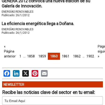
GENERA 2012 convoca una nueva edición de su
Galería de Innovación.
ENERGÍAS RENOVABLES
Publicado:
26/1/2012
La eficiencia energética llega a Doñana.
ENERGÍAS RENOVABLES
Publicado:
26/1/2012
«
Pági
Página
sigu
anterior
1
…
1858
1859
1860
1861
1862
…
1902
»
Facebook
LinkedIn
X
Pinterest
Email
NEWSLETTER
Recibe las noticias clave del sector en tu email: