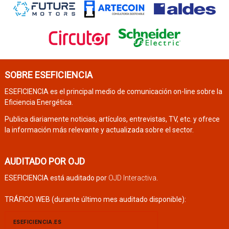
SOBRE ESEFICIENCIA
ESEFICIENCIA es el principal medio de comunicación on-line sobre la
Eficiencia Energética.
Publica diariamente noticias, artículos, entrevistas, TV, etc. y ofrece
la información más relevante y actualizada sobre el sector.
AUDITADO POR OJD
ESEFICIENCIA está auditado por
OJD Interactiva
.
TRÁFICO WEB (durante último mes auditado disponible):