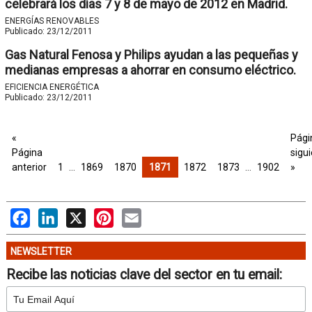
celebrará los días 7 y 8 de mayo de 2012 en Madrid.
ENERGÍAS RENOVABLES
Publicado:
23/12/2011
Gas Natural Fenosa y Philips ayudan a las pequeñas y
medianas empresas a ahorrar en consumo eléctrico.
EFICIENCIA ENERGÉTICA
Publicado:
23/12/2011
«
Pági
Página
sigu
anterior
1
…
1869
1870
1871
1872
1873
…
1902
»
Facebook
LinkedIn
X
Pinterest
Email
NEWSLETTER
Recibe las noticias clave del sector en tu email: