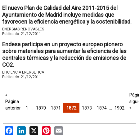
El nuevo Plan de Calidad del Aire 2011-2015 del
Ayuntamiento de Madrid incluye medidas que
favorecen la eficiencia energética y la sostenibilidad.
ENERGÍAS RENOVABLES
Publicado:
21/12/2011
Endesa participa en un proyecto europeo pionero
sobre materiales para aumentar la eficiencia de las
centrales térmicas y la reducción de emisiones de
CO2.
EFICIENCIA ENERGÉTICA
Publicado:
21/12/2011
«
Pági
Página
sigu
anterior
1
…
1870
1871
1872
1873
1874
…
1902
»
Facebook
LinkedIn
X
Pinterest
Email