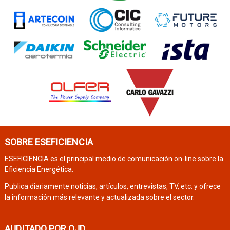
SOBRE ESEFICIENCIA
ESEFICIENCIA es el principal medio de comunicación on-line sobre la
Eficiencia Energética.
Publica diariamente noticias, artículos, entrevistas, TV, etc. y ofrece
la información más relevante y actualizada sobre el sector.
AUDITADO POR OJD