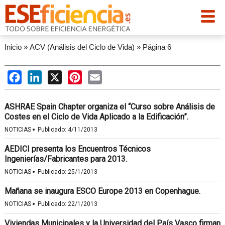
Inicio
»
ACV (Análisis del Ciclo de Vida)
»
Página 6
Facebook
LinkedIn
X
Pinterest
Email
ASHRAE Spain Chapter organiza el “Curso sobre Análisis de
Costes en el Ciclo de Vida Aplicado a la Edificación”.
·
NOTICIAS
Publicado:
4/11/2013
AEDICI presenta los Encuentros Técnicos
Ingenierías/Fabricantes para 2013.
·
NOTICIAS
Publicado:
25/1/2013
Mañana se inaugura ESCO Europe 2013 en Copenhague.
·
NOTICIAS
Publicado:
22/1/2013
Viviendas Municipales y la Universidad del País Vasco firman