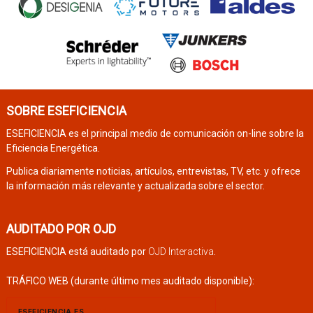
SOBRE ESEFICIENCIA
ESEFICIENCIA es el principal medio de comunicación on-line sobre la
Eficiencia Energética.
Publica diariamente noticias, artículos, entrevistas, TV, etc. y ofrece
la información más relevante y actualizada sobre el sector.
AUDITADO POR OJD
ESEFICIENCIA está auditado por
OJD Interactiva
.
TRÁFICO WEB (durante último mes auditado disponible):