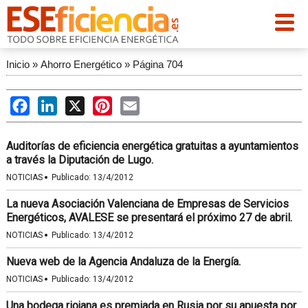
Inicio
»
Ahorro Energético
»
Página 704
Facebook
LinkedIn
X
Pinterest
Email
Auditorías de eficiencia energética gratuitas a ayuntamientos
a través la Diputación de Lugo.
·
NOTICIAS
Publicado:
13/4/2012
La nueva Asociación Valenciana de Empresas de Servicios
Energéticos, AVALESE se presentará el próximo 27 de abril.
·
NOTICIAS
Publicado:
13/4/2012
Nueva web de la Agencia Andaluza de la Energía.
·
NOTICIAS
Publicado:
13/4/2012
Una bodega riojana es premiada en Rusia por su apuesta por