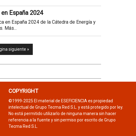
a en España 2024
ca en España 2024 de la Cátedra de Energía y
. Más...
gina siguiente »
COPYRIGHT
©1999-2025 El material de ESEFICIENCIA es propiedad
intelectual de Grupo Tecma Red S.L. y está protegido por ley.
No está permitido utilizarlo de ninguna manera sin hacer
referencia a la fuente y sin permiso por escrito de Grupo
Tecma Red S.L.