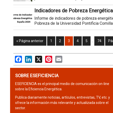
Indicadores de Pobreza Energétic
Informe de indicadores de pobreza energéti
Pobreza de la Universidad Pontificia Comillas
« Página anterior
1
2
3
4
5
…
74
Pá
Facebook
LinkedIn
X
Pinterest
Email
SOBRE ESEFICIENCIA
ESEFICIENCIA es el principal medio de comunicación on-line
sobre la Eficiencia Energética.
Publica diariamente noticias, artículos, entrevistas, TV, etc. y
ofrece la información más relevante y actualizada sobre el
sector.