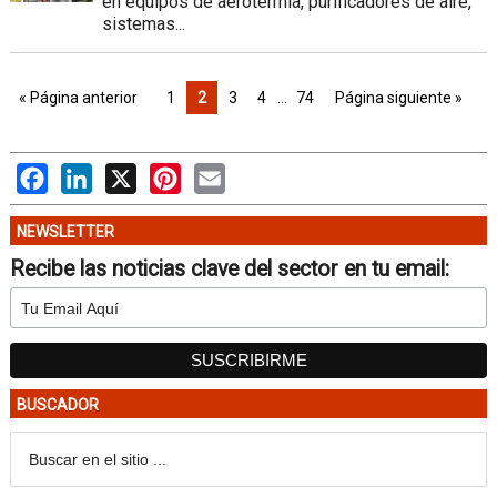
en equipos de aerotermia, purificadores de aire,
sistemas...
« Página anterior
1
2
3
4
…
74
Página siguiente »
Facebook
LinkedIn
X
Pinterest
Email
NEWSLETTER
Recibe las noticias clave del sector en tu email:
BUSCADOR