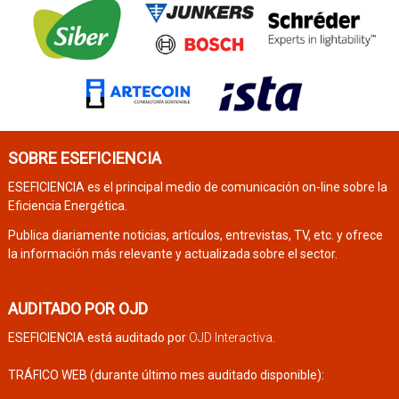
SOBRE ESEFICIENCIA
ESEFICIENCIA es el principal medio de comunicación on-line sobre la
Eficiencia Energética.
Publica diariamente noticias, artículos, entrevistas, TV, etc. y ofrece
la información más relevante y actualizada sobre el sector.
AUDITADO POR OJD
ESEFICIENCIA está auditado por
OJD Interactiva
.
TRÁFICO WEB (durante último mes auditado disponible):