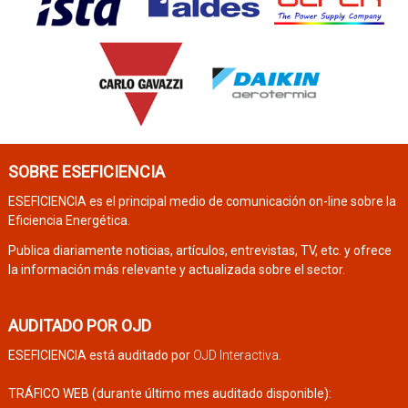
SOBRE ESEFICIENCIA
ESEFICIENCIA es el principal medio de comunicación on-line sobre la
Eficiencia Energética.
Publica diariamente noticias, artículos, entrevistas, TV, etc. y ofrece
la información más relevante y actualizada sobre el sector.
AUDITADO POR OJD
ESEFICIENCIA está auditado por
OJD Interactiva
.
TRÁFICO WEB (durante último mes auditado disponible):