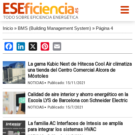
Inicio
»
BMS (Building Management System)
»
Página 4
Facebook
LinkedIn
X
Pinterest
Email
La gama Kubic Next de Hitecsa Cool Air climatiza
una tienda del Centro Comercial Alcora de
Móstoles
·
NOTICIAS
Publicado:
15/11/2021
Calidad de aire interior y ahorro energético en la
Escola LYS de Barcelona con Schneider Electric
·
NOTICIAS
Publicado:
15/7/2021
La familia AC Interfaces de Intesis se amplía
para integrar los sistemas HVAC