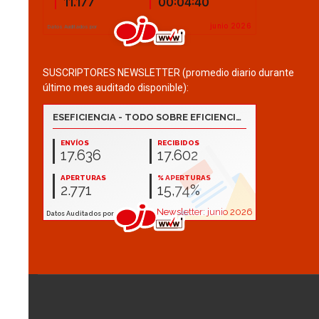
SUSCRIPTORES NEWSLETTER (promedio diario durante
último mes auditado disponible):