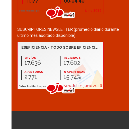
SUSCRIPTORES NEWSLETTER (promedio diario durante
último mes auditado disponible):