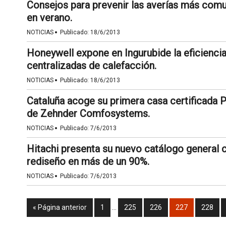
Consejos para prevenir las averías más comu
en verano.
·
NOTICIAS
Publicado:
18/6/2013
Honeywell expone en Ingurubide la eficiencia
centralizadas de calefacción.
·
NOTICIAS
Publicado:
18/6/2013
Cataluña acoge su primera casa certificada 
de Zehnder Comfosystems.
·
NOTICIAS
Publicado:
7/6/2013
Hitachi presenta su nuevo catálogo general 
rediseño en más de un 90%.
·
NOTICIAS
Publicado:
7/6/2013
« Página anterior
1
…
225
226
227
228