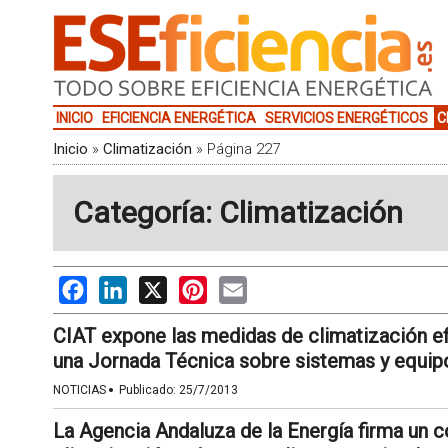
INICIO
EFICIENCIA ENERGÉTICA
SERVICIOS ENERGÉTICOS
C
Inicio
»
Climatización
»
Página 227
Categoría: Climatización
Facebook
LinkedIn
X
Pinterest
Email
CIAT expone las medidas de climatización ef
una Jornada Técnica sobre sistemas y equipo
·
NOTICIAS
Publicado:
25/7/2013
La Agencia Andaluza de la Energía firma un c