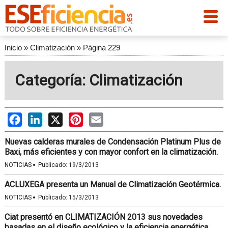
Inicio
»
Climatización
»
Página 229
Categoría: Climatización
Facebook
LinkedIn
X
Pinterest
Email
Nuevas calderas murales de Condensación Platinum Plus de
Baxi, más eficientes y con mayor confort en la climatización.
·
NOTICIAS
Publicado:
19/3/2013
ACLUXEGA presenta un Manual de Climatización Geotérmica.
·
NOTICIAS
Publicado:
15/3/2013
Ciat presentó en CLIMATIZACIÓN 2013 sus novedades
basadas en el diseño ecológico y la eficiencia energética.