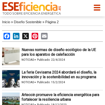
Inicio
»
Diseño Sostenible
»
Página 2
Facebook
LinkedIn
X
Pinterest
Email
Nuevas normas de diseño ecológico de la UE
para los aparatos de calefacción
·
NOTICIAS
Publicado:
22/4/2024
La feria Cevisama 2024 abordará el diseño, la
innovación y la sostenibilidad en su programa
·
NOTICIAS
Publicado:
15/2/2024
Artecoin promueve la eficiencia energética para
fortalecer la resiliencia urbana
·
NOTICIAS
Publicado:
18/12/2023