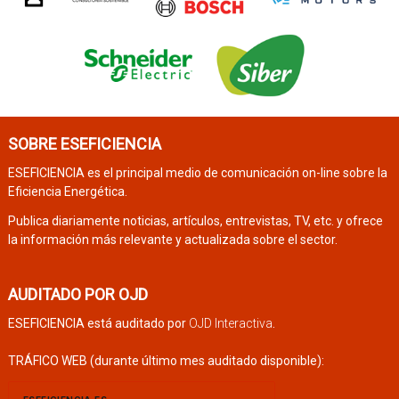
SOBRE ESEFICIENCIA
ESEFICIENCIA es el principal medio de comunicación on-line sobre la
Eficiencia Energética.
Publica diariamente noticias, artículos, entrevistas, TV, etc. y ofrece
la información más relevante y actualizada sobre el sector.
AUDITADO POR OJD
ESEFICIENCIA está auditado por
OJD Interactiva
.
TRÁFICO WEB (durante último mes auditado disponible):