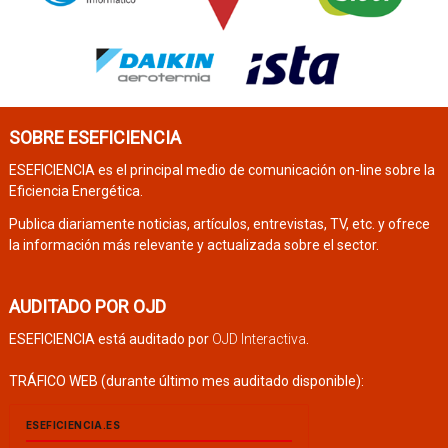
SOBRE ESEFICIENCIA
ESEFICIENCIA es el principal medio de comunicación on-line sobre la
Eficiencia Energética.
Publica diariamente noticias, artículos, entrevistas, TV, etc. y ofrece
la información más relevante y actualizada sobre el sector.
AUDITADO POR OJD
ESEFICIENCIA está auditado por
OJD Interactiva
.
TRÁFICO WEB (durante último mes auditado disponible):