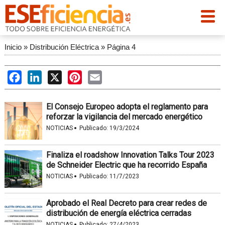
Inicio
»
Distribución Eléctrica
»
Página 4
Facebook
LinkedIn
X
Pinterest
Email
El Consejo Europeo adopta el reglamento para
reforzar la vigilancia del mercado energético
·
NOTICIAS
Publicado:
19/3/2024
Finaliza el roadshow Innovation Talks Tour 2023
de Schneider Electric que ha recorrido España
·
NOTICIAS
Publicado:
11/7/2023
Aprobado el Real Decreto para crear redes de
distribución de energía eléctrica cerradas
·
NOTICIAS
Publicado:
27/4/2023