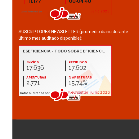
SUSCRIPTORES NEWSLETTER (promedio diario durante
último mes auditado disponible):