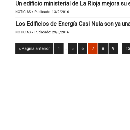
Un edificio ministerial de La Rioja mejora su 
·
NOTICIAS
Publicado:
13/9/2016
Los Edificios de Energía Casi Nula son ya un
·
NOTICIAS
Publicado:
29/6/2016
« Página anterior
1
…
5
6
7
8
9
…
1