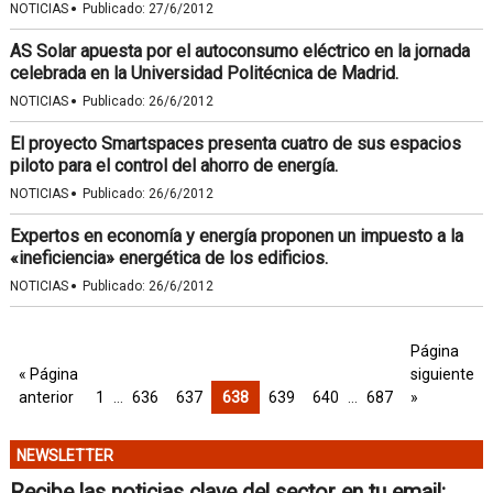
·
NOTICIAS
Publicado:
27/6/2012
AS Solar apuesta por el autoconsumo eléctrico en la jornada
celebrada en la Universidad Politécnica de Madrid.
·
NOTICIAS
Publicado:
26/6/2012
El proyecto Smartspaces presenta cuatro de sus espacios
piloto para el control del ahorro de energía.
·
NOTICIAS
Publicado:
26/6/2012
Expertos en economía y energía proponen un impuesto a la
«ineficiencia» energética de los edificios.
·
NOTICIAS
Publicado:
26/6/2012
Página
« Página
siguiente
anterior
1
…
636
637
638
639
640
…
687
»
NEWSLETTER
Recibe las noticias clave del sector en tu email: