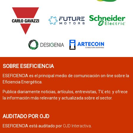
SOBRE ESEFICIENCIA
ESEFICIENCIA es el principal medio de comunicación on-line sobre la
Eficiencia Energética.
Publica diariamente noticias, artículos, entrevistas, TV, etc. y ofrece
la información más relevante y actualizada sobre el sector.
AUDITADO POR OJD
ESEFICIENCIA está auditado por
OJD Interactiva
.