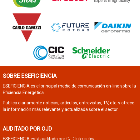
SOBRE ESEFICIENCIA
ESEFICIENCIA es el principal medio de comunicación on-line sobre la
Eficiencia Energética.
Publica diariamente noticias, artículos, entrevistas, TV, etc. y ofrece
la información más relevante y actualizada sobre el sector.
AUDITADO POR OJD
ESEFICIENCIA está auditado por
OJD Interactiva
.