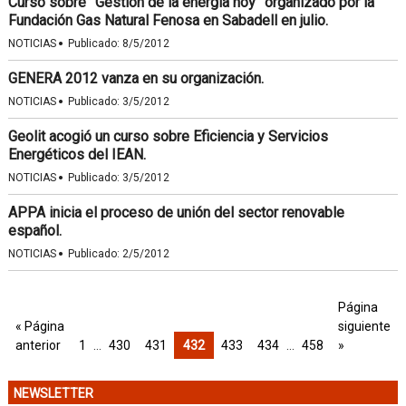
Curso sobre” Gestión de la energía hoy” organizado por la
Fundación Gas Natural Fenosa en Sabadell en julio.
·
NOTICIAS
Publicado:
8/5/2012
GENERA 2012 vanza en su organización.
·
NOTICIAS
Publicado:
3/5/2012
Geolit acogió un curso sobre Eficiencia y Servicios
Energéticos del IEAN.
·
NOTICIAS
Publicado:
3/5/2012
APPA inicia el proceso de unión del sector renovable
español.
·
NOTICIAS
Publicado:
2/5/2012
Página
« Página
siguiente
anterior
1
…
430
431
432
433
434
…
458
»
NEWSLETTER