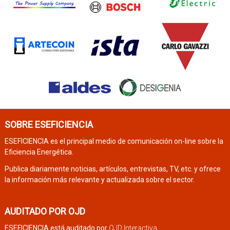
SOBRE ESEFICIENCIA
ESEFICIENCIA es el principal medio de comunicación on-line sobre la
Eficiencia Energética.
Publica diariamente noticias, artículos, entrevistas, TV, etc. y ofrece
la información más relevante y actualizada sobre el sector.
AUDITADO POR OJD
ESEFICIENCIA está auditado por
OJD Interactiva
.