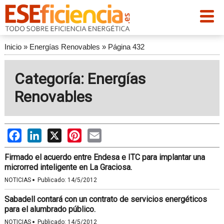
Inicio
»
Energías Renovables
»
Página 432
Categoría: Energías
Renovables
Facebook
LinkedIn
X
Pinterest
Email
Firmado el acuerdo entre Endesa e ITC para implantar una
microrred inteligente en La Graciosa.
·
NOTICIAS
Publicado:
14/5/2012
Sabadell contará con un contrato de servicios energéticos
para el alumbrado público.
·
NOTICIAS
Publicado:
14/5/2012