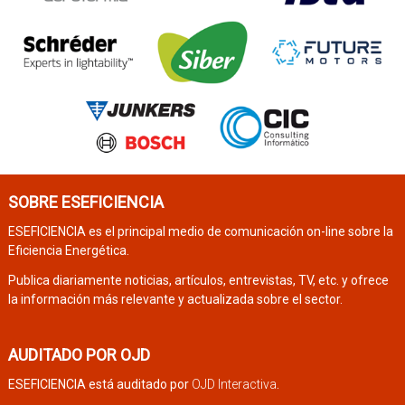
SOBRE ESEFICIENCIA
ESEFICIENCIA es el principal medio de comunicación on-line sobre la
Eficiencia Energética.
Publica diariamente noticias, artículos, entrevistas, TV, etc. y ofrece
la información más relevante y actualizada sobre el sector.
AUDITADO POR OJD
ESEFICIENCIA está auditado por
OJD Interactiva
.