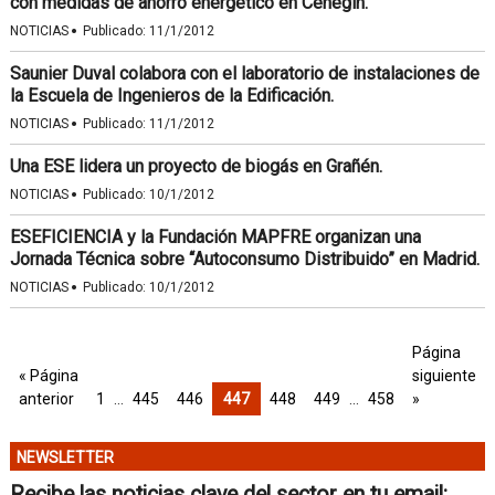
con medidas de ahorro energético en Cehegín.
·
NOTICIAS
Publicado:
11/1/2012
Saunier Duval colabora con el laboratorio de instalaciones de
la Escuela de Ingenieros de la Edificación.
·
NOTICIAS
Publicado:
11/1/2012
Una ESE lidera un proyecto de biogás en Grañén.
·
NOTICIAS
Publicado:
10/1/2012
ESEFICIENCIA y la Fundación MAPFRE organizan una
Jornada Técnica sobre “Autoconsumo Distribuido” en Madrid.
·
NOTICIAS
Publicado:
10/1/2012
Página
« Página
siguiente
anterior
1
…
445
446
447
448
449
…
458
»
NEWSLETTER
Recibe las noticias clave del sector en tu email: