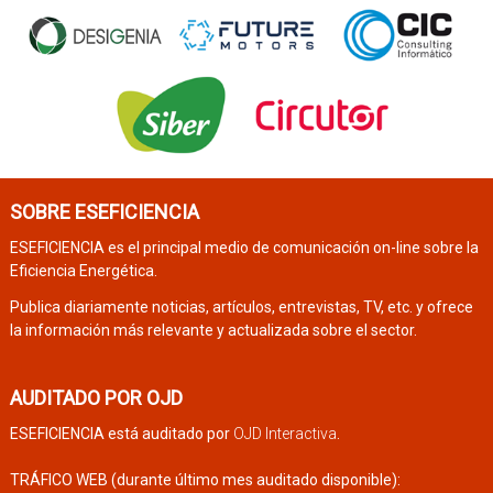
SOBRE ESEFICIENCIA
ESEFICIENCIA es el principal medio de comunicación on-line sobre la
Eficiencia Energética.
Publica diariamente noticias, artículos, entrevistas, TV, etc. y ofrece
la información más relevante y actualizada sobre el sector.
AUDITADO POR OJD
ESEFICIENCIA está auditado por
OJD Interactiva
.
TRÁFICO WEB (durante último mes auditado disponible):