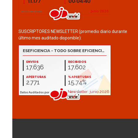
SUSCRIPTORES NEWSLETTER (promedio diario durante
último mes auditado disponible):