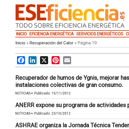
INICIO
EFICIENCIA ENERGÉTICA
SERVICIOS ENERGÉTICOS
C
Inicio
»
Recuperación del Calor
»
Página 19
Facebook
LinkedIn
X
Pinterest
Email
Recuperador de humos de Ygnis, mejorar has
instalaciones colectivas de gran consumo.
·
NOTICIAS
Publicado:
15/11/2012
ANERR expone su programa de actividades
·
NOTICIAS
Publicado:
23/10/2012
ASHRAE organiza la Jornada Técnica Tendenc