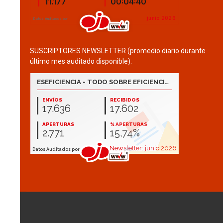
SUSCRIPTORES NEWSLETTER (promedio diario durante
último mes auditado disponible):