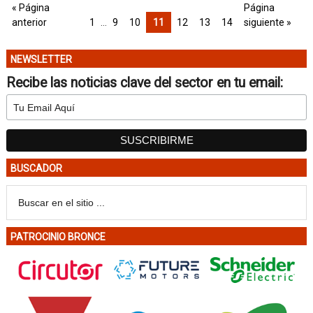
« Página
Página
anterior
1
…
9
10
11
12
13
14
siguiente »
NEWSLETTER
Recibe las noticias clave del sector en tu email:
BUSCADOR
PATROCINIO BRONCE