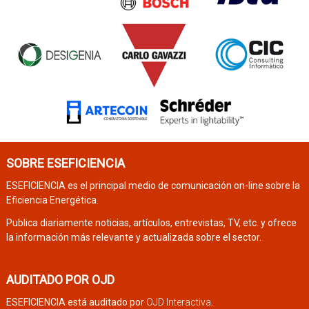
SOBRE ESEFICIENCIA
ESEFICIENCIA es el principal medio de comunicación on-line sobre la
Eficiencia Energética.
Publica diariamente noticias, artículos, entrevistas, TV, etc. y ofrece
la información más relevante y actualizada sobre el sector.
AUDITADO POR OJD
ESEFICIENCIA está auditado por
OJD Interactiva
.