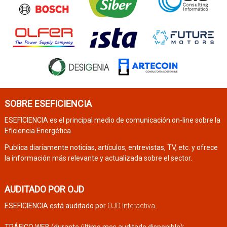
SOBRE ESEFICIENCIA
ESEFICIENCIA es el principal medio de comunicación on-line sobre la
Eficiencia Energética.
Publica diariamente noticias, artículos, entrevistas, TV, etc. y ofrece
la información más relevante y actualizada sobre el sector.
AUDITADO POR OJD
ESEFICIENCIA está auditado por
OJD Interactiva
.
TRÁFICO WEB (durante último mes auditado disponible):