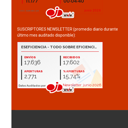
SUSCRIPTORES NEWSLETTER (promedio diario durante
último mes auditado disponible):