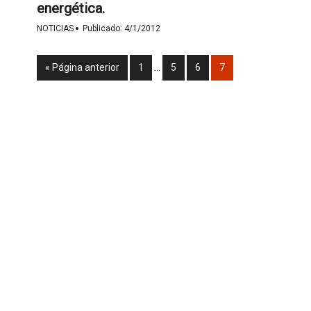
energética.
·
NOTICIAS
Publicado:
4/1/2012
« Página anterior
1
…
5
6
7