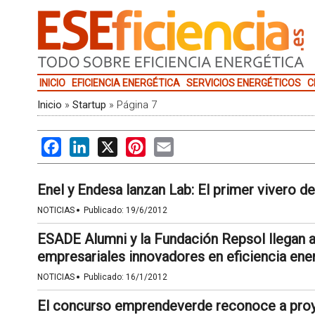
INICIO
EFICIENCIA ENERGÉTICA
SERVICIOS ENERGÉTICOS
C
Inicio
»
Startup
»
Página 7
Facebook
LinkedIn
X
Pinterest
Email
Enel y Endesa lanzan Lab: El primer vivero 
·
NOTICIAS
Publicado:
19/6/2012
ESADE Alumni y la Fundación Repsol llegan 
empresariales innovadores en eficiencia ener
·
NOTICIAS
Publicado:
16/1/2012
El concurso emprendeverde reconoce a proy