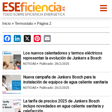
Inicio
»
Termostato
»
Página 2
Facebook
LinkedIn
X
Pinterest
Email
Los nuevos calentadores y termos eléctricos
representan la evolución de Junkers a Bosch
·
NOTICIAS
Publicado:
28/2/2025
Nueva campaña de Junkers Bosch para la
instalación de equipos de agua caliente sanitaria
·
NOTICIAS
Publicado:
20/2/2025
La tarifa de precios 2025 de Junkers Bosch
incluye novedades en agua caliente sanitaria y
calefacción