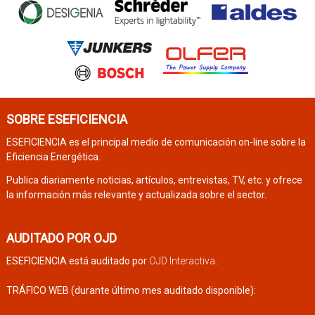
SOBRE ESEFICIENCIA
ESEFICIENCIA es el principal medio de comunicación on-line sobre la
Eficiencia Energética.
Publica diariamente noticias, artículos, entrevistas, TV, etc. y ofrece
la información más relevante y actualizada sobre el sector.
AUDITADO POR OJD
ESEFICIENCIA está auditado por
OJD Interactiva
.
TRÁFICO WEB (durante último mes auditado disponible):