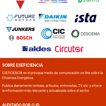
SOBRE ESEFICIENCIA
ESEFICIENCIA es el principal medio de comunicación on-line sobre la
Eficiencia Energética.
Publica diariamente noticias, artículos, entrevistas, TV, etc. y ofrece
la información más relevante y actualizada sobre el sector.
AUDITADO POR OJD