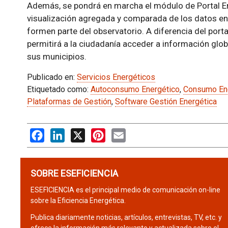
Además, se pondrá en marcha el módulo de Portal Ene
visualización agregada y comparada de los datos e
formen parte del observatorio. A diferencia del portal
permitirá a la ciudadanía acceder a información glo
sus municipios.
Publicado en:
Servicios Energéticos
Etiquetado como:
Autoconsumo Energético
,
Consumo En
Plataformas de Gestión
,
Software Gestión Energética
Facebook
LinkedIn
X
Pinterest
Email
SOBRE ESEFICIENCIA
ESEFICIENCIA es el principal medio de comunicación on-line
sobre la Eficiencia Energética.
Publica diariamente noticias, artículos, entrevistas, TV, etc. y
ofrece la información más relevante y actualizada sobre el